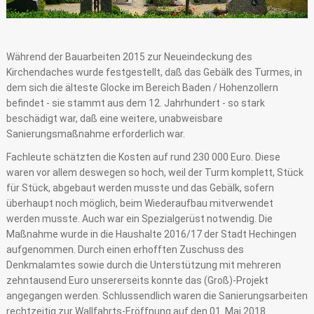
Während der Bauarbeiten 2015 zur Neueindeckung des
Kirchendaches wurde festgestellt, daß das Gebälk des Turmes, in
dem sich die älteste Glocke im Bereich Baden / Hohenzollern
befindet - sie stammt aus dem 12. Jahrhundert - so stark
beschädigt war, daß eine weitere, unabweisbare
Sanierungsmaßnahme erforderlich war.
Fachleute schätzten die Kosten auf rund 230 000 Euro. Diese
waren vor allem deswegen so hoch, weil der Turm komplett, Stück
für Stück, abgebaut werden musste und das Gebälk, sofern
überhaupt noch möglich, beim Wiederaufbau mitverwendet
werden musste. Auch war ein Spezialgerüst notwendig. Die
Maßnahme wurde in die Haushalte 2016/17 der Stadt Hechingen
aufgenommen. Durch einen erhofften Zuschuss des
Denkmalamtes sowie durch die Unterstützung mit mehreren
zehntausend Euro unsererseits konnte das (Groß)-Projekt
angegangen werden. Schlussendlich waren die Sanierungsarbeiten
rechtzeitig zur Wallfahrts-Eröffnung auf den 01. Mai 2018