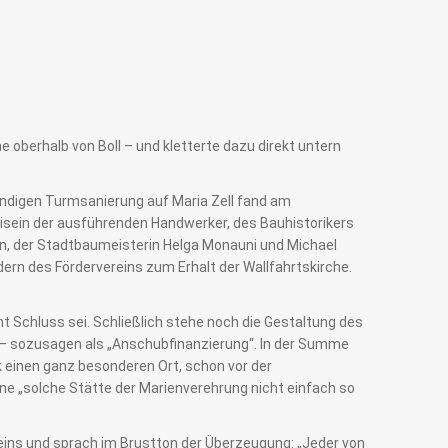
oberhalb von Boll – und kletterte dazu direkt untern
wändigen Turmsanierung auf Maria Zell fand am
isein der ausführenden Handwerker, des Bauhistorikers
hn, der Stadtbaumeisterin Helga Monauni und Michael
rn des Fördervereins zum Erhalt der Wallfahrtskirche.
t Schluss sei. Schließlich stehe noch die Gestaltung des
 – sozusagen als „Anschubfinanzierung“. In der Summe
 einen ganz besonderen Ort, schon vor der
ine „solche Stätte der Marienverehrung nicht einfach so
reins und sprach im Brustton der Überzeugung: „Jeder von