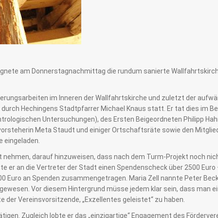
gnete am Donnerstagnachmittag die rundum sanierte Wallfahrtskirche 
nierungsarbeiten im Inneren der Wallfahrtskirche und zuletzt der auf
rch Hechingens Stadtpfarrer Michael Knaus statt. Er tat dies im Be
entrologischen Untersuchungen), des Ersten Beigeordneten Philipp Ha
rsteherin Meta Staudt und einiger Ortschaftsräte sowie den Mitgliede
e eingeladen.
icht nehmen, darauf hinzuweisen, dass nach dem Turm-Projekt noch nich
 er an die Vertreter der Stadt einen Spendenscheck über 2500 Euro
 500 Euro an Spenden zusammengetragen. Maria Zell nannte Peter Beck
te gewesen. Vor diesem Hintergrund müsse jedem klar sein, dass man e
der Vereinsvorsitzende, „Exzellentes geleistet“ zu haben.
ätigen. Zugleich lobte er das „einzigartige“ Engagement des Förderve