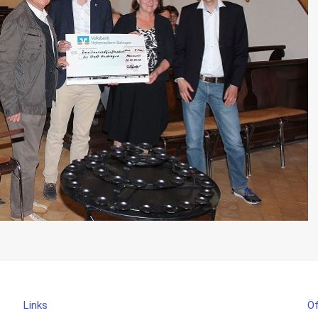
Links
Öf