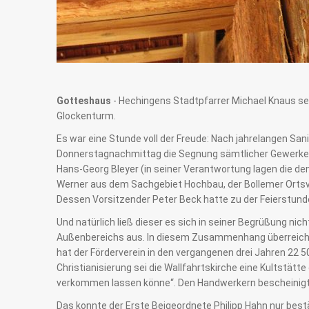
Gotteshaus
- Hechingens Stadtpfarrer Michael Knaus se
Glockenturm.
Es war eine Stunde voll der Freude: Nach jahrelangen Sa
Donnerstagnachmittag die Segnung sämtlicher Gewerke du
Hans-Georg Bleyer (in seiner Verantwortung lagen die d
Werner aus dem Sachgebiet Hochbau, der Bollemer Ortsvo
Dessen Vorsitzender Peter Beck hatte zu der Feierstund
Und natürlich ließ dieser es sich in seiner Begrüßung n
Außenbereichs aus. In diesem Zusammenhang überreichte
hat der Förderverein in den vergangenen drei Jahren 22
Christianisierung sei die Wallfahrtskirche eine Kultstät
verkommen lassen könne“. Den Handwerkern bescheinigte 
Das konnte der Erste Beigeordnete Philipp Hahn nur best