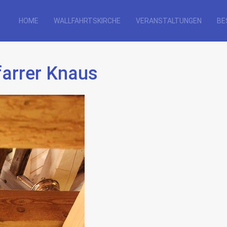
HOME
WALLFAHRTSKIRCHE
VERANSTALTUNGEN
BE
farrer Knaus