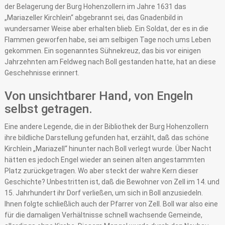
der Belagerung der Burg Hohenzollern im Jahre 1631 das
„Mariazeller Kirchlein“ abgebrannt sei, das Gnadenbild in
wundersamer Weise aber erhalten blieb. Ein Soldat, der es in die
Flammen geworfen habe, sei am selbigen Tage noch ums Leben
gekommen. Ein sogenanntes Sühnekreuz, das bis vor einigen
Jahrzehnten am Feldweg nach Boll gestanden hatte, hat an diese
Geschehnisse erinnert.
Von unsichtbarer Hand, von Engeln
selbst getragen.
Eine andere Legende, die in der Bibliothek der Burg Hohenzollern
ihre bildliche Darstellung gefunden hat, erzählt, daß das schöne
Kirchlein „Mariazell“ hinunter nach Boll verlegt wurde. Über Nacht
hätten es jedoch Engel wieder an seinen alten angestammten
Platz zurückgetragen. Wo aber steckt der wahre Kern dieser
Geschichte? Unbestritten ist, daß die Bewohner von Zell im 14. und
15. Jahrhundert ihr Dorf verließen, um sich in Boll anzusiedeln.
Ihnen folgte schließlich auch der Pfarrer von Zell. Boll war also eine
für die damaligen Verhältnisse schnell wachsende Gemeinde,