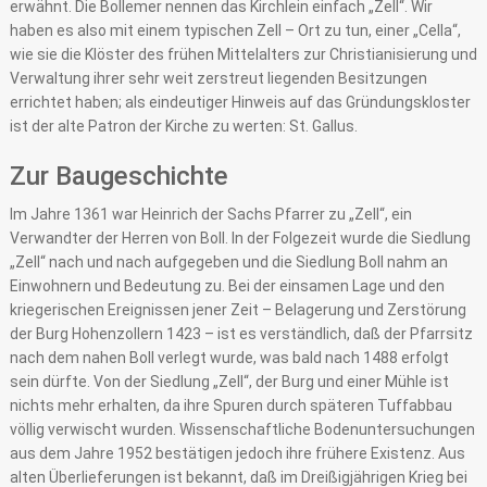
erwähnt. Die Bollemer nennen das Kirchlein einfach „Zell“. Wir
haben es also mit einem typischen Zell – Ort zu tun, einer „Cella“,
wie sie die Klöster des frühen Mittelalters zur Christianisierung und
Verwaltung ihrer sehr weit zerstreut liegenden Besitzungen
errichtet haben; als eindeutiger Hinweis auf das Gründungskloster
ist der alte Patron der Kirche zu werten: St. Gallus.
Zur Baugeschichte
Im Jahre 1361 war Heinrich der Sachs Pfarrer zu „Zell“, ein
Verwandter der Herren von Boll. In der Folgezeit wurde die Siedlung
„Zell“ nach und nach aufgegeben und die Siedlung Boll nahm an
Einwohnern und Bedeutung zu. Bei der einsamen Lage und den
kriegerischen Ereignissen jener Zeit – Belagerung und Zerstörung
der Burg Hohenzollern 1423 – ist es verständlich, daß der Pfarrsitz
nach dem nahen Boll verlegt wurde, was bald nach 1488 erfolgt
sein dürfte. Von der Siedlung „Zell“, der Burg und einer Mühle ist
nichts mehr erhalten, da ihre Spuren durch späteren Tuffabbau
völlig verwischt wurden. Wissenschaftliche Bodenuntersuchungen
aus dem Jahre 1952 bestätigen jedoch ihre frühere Existenz. Aus
alten Überlieferungen ist bekannt, daß im Dreißigjährigen Krieg bei