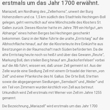
erstmals um das Jahr 1700 erwähnt.
Mariazell, am Nordhang des „Zellerhorns“, unweit der Burg
Hohenzollern und ca. 1,5 km südlich des Stadtteils Hechingen-Boll
gelegen, geht vermutlich auf eine Mönchszelle des Klosters St.
Gallen zurück. Dieses Kloster hatte im Jahre 789 ein Hofgut „am
Abhange“ eines hohen Berges bei Hechingen geschenkt
bekommen. Ganz in der Nähe führte die uralte „Erntstaig“ auf die
Albhochfläche hinauf, auf der die Klosterleute ihre Einkünfte aus
Besitzungen in der Raumschaft nach Süden beförderten. Da die
alte Erntstaig heute noch so heißt und über das Gewann „Reute“,
Markung Boll, den steilen Berg hinauf am „Backofenfelsen“ vorbei
auf die Alb führt, wissen wir, daß unser Zell gemeint ist. Aus der
Zelle wurde eine Siedlung Zell mit einem Ortsadel der Herren „von
Zell“ und einer Pfarrkirche des hl. Gallus. Die Orte Boll, Stetten
sowie die abgegangenen Siedlungen „Semdach“ und „Weiler“ und
ein Teil von Zimmern wurden kirchlich von Zell aus betreut.
Urkundlich wird Zell erstmals mit Werner von Zell im Jahre 1255
genannt.
Die Bezeichnung „Mariazell“ wird erstmals um das Jahr 1700