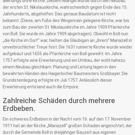
allerdings ohne Kirche. Diesem Mangel wurde durch den Neubau
der ersten St. Nikolauskirche, wahrscheinlich gegen Ende des 15.
Jahrhunderts, abgeholfen. Das genaue Baudatum ist nicht
bekannt. (Diese, am Fuße des Wingenrain gelegene Kirche, war bis
zum Bau der zweiten St. Nikolauskirche im Jahre 1909 Pfarrkirche
von Boll. Sie wurde im Jahre 1909 abgetragen). Obwohl in Boll nun
„die Kirche im Dorf“ war, hielten die Gläubigen an „ihrem“ Mariazell in
unverbrüchlicher Treue fest. Die 1631 ruinierte Kirche wurde wieder
aufgebaut und 1655 als Pfarrkirche von Boll geweiht. Im Jahre
1757 erfolgte eine Erweiterung und ein Umbau, der wohl nahezu
einem Neubau gleichkam. Planung und Leitung lagen in den
bewährten Händen des Haigerlocher Baumeisters Großbayer. Die
Grundsteinlegung erfolgte im Juli 1757. Anlässlich dieser
Erweiterung entstand auch die Empore.
Zahlreiche Schäden durch mehrere
Erdbeben.
Ein schweres Erdbeben in der Nacht vom 16. auf den 17. November
1911 hat an der Kirche „Mariazell“ großen Schaden angerichtet, der
durch die Gemeinde Boll in dreijähriger Bauzeit aus eigenen