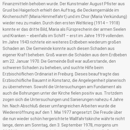
Finanzmitteln behoben wurde. Der Kunstmaler August Pfister aus
Gruol bei Haigerloch erhielt den Auftrag, die Deckengemälde im
Kirchenschiff (Maria Himmelfahrt) und im Chor (Maria Verkündung)
wieder neu zu malen. Durch den ersten Weltkrieg (1914 – 1918)
konnte er das dritte Bild, Maria als Fürsprecherin der armen Seelen
und Kranken – ebenfalls im Schiff – erst im Jahre 1919 vollenden.
Im Jahre 1943 richtete ein weiteres Erdbeben wiederum großen
Schaden an. Die Gemeinde konnte auch diesen Schaden aus
eigener Kraft beheben. Groß waren die Schäden aus dem Erdbeben
am 22. Januar 1970. Die Gemeinde Boll war außerstande, den
schweren Schaden zu beheben, und suchte Hilfe beim
Erzbischöflichen Ordinariat in Freiburg. Dieses beauftragte das
Erzbischöfliche Bauamt in Konstanz, die Angelegenheit planerisch
zu übernehmen. Sowohl die Untersuchungen am Fundament als
auch die Bohrungen unter der Kirche fielen positiv aus. Trotzdem
zogen sich die Untersuchungen und Sanierungen nahezu 4 Jahre
hin. Nach Abschluß dieser umfangreichen Arbeiten wurde die
Wiedereröffnung auf den 1. Mai 1977 angesetzt. Die Freude über
die nun wieder schön hergerichtete Wallfahrtskirche währte nicht
lange, denn am Sonntag, den 3. September 1978, morgens um