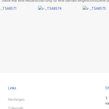
 Diese war eine Neuanschaffung für eine damals eingeschmolzene Gl
Links
Öf
1.
Hechingen
vo
Zollernalb