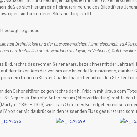
g, „Mariazell“, Boll und Hechingen dargestellt. In den Wolken erscheint 
, daß es sich hier um eine Heimaterinnerung des Bildstifters Johann
enwappen sind am unteren Bildrand dargestellt.
ift besagt folgendes:
eiligsten Dreifaltigkeit und der übergebenedeiten Himmelskönigin zu Allerhö
then und Triebsallen um Abwendung der laydigen Viehsucht, Gott bewahre 
es Bild, rechts des rechten Seitenaltars, bezeichnet mit der Jahrzahl 
auf dem linken Arm dar, vor ihm eine kniende Dominikanerin, darüber G
 aus dem früheren Kloster Gnadenthal im benachbarten Stetten hand
 an den Seitenaltären zeigen rechts den hl. Fridolin mit Ursus dem Tote
hl. St. Nepomuk. Das alte Antependium (Altarverkleidung) rechts des 
Märtyrer 1330 – 1393) wie er als Opfer des Beichtgeheimnisses in der
 IV. von der Moldaubrücke in den reissenden Fluss gestürzt und somi