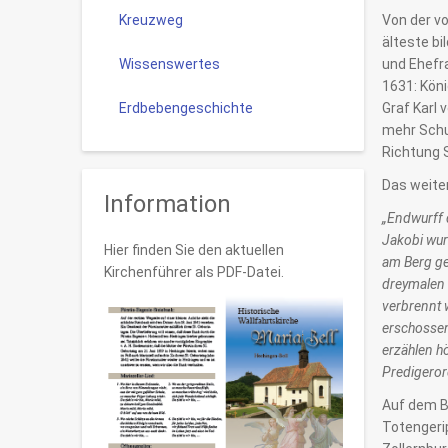
Kreuzweg
Von der v
älteste bi
Wissenswertes
und Ehefra
1631: Kön
Erdbebengeschichte
Graf Karl 
mehr Schut
Richtung 
Das weiter
Information
„Endwurff 
Jakobi wur
Hier finden Sie den aktuellen
am Berg ge
Kirchenführer als PDF-Datei.
dreymalen 
verbrennt 
erschossen
erzählen h
Predigeror
Auf dem Bi
Totengerip