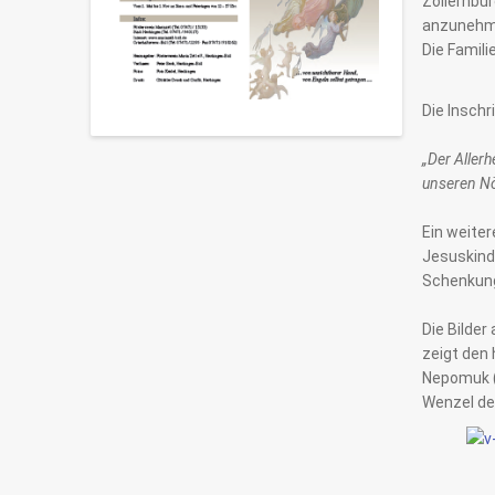
Zollernbur
anzunehmen
Die Famili
Die Inschr
„Der Allerh
unseren Nö
Ein weiter
Jesuskind 
Schenkung
Die Bilder
zeigt den 
Nepomuk (
Wenzel des