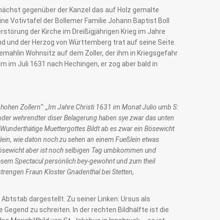
unächst gegenüber der Kanzel das auf Holz gemalte
ine Votivtafel der Bollemer Familie Johann Baptist Boll
rstörung der Kirche im Dreißigjährigen Krieg im Jahre
 und der Herzog von Württemberg trat auf seine Seite.
emahlin Wohnsitz auf dem Zoller, der ihm in Kriegsgefahr
 im Juli 1631 nach Hechingen, er zog aber bald in
hohen Zollern“: „Im Jahre Christi 1631 im Monat Julio umb S:
nder wehrendter diser Belagerung haben sye zwar das unten
Wunderthätige Muettergottes Bildt ab es zwar ein Bösewicht
lein, wie daton noch zu sehen an einem Fueßlein etwas
Bösewicht aber ist noch selbigen Tag umbkommen und
esem Spectacul persönlich bey-gewohnt und zum theil
strengen Fraun Kloster Gnadenthal bei Stetten,
 Abtstab dargestellt. Zu seiner Linken: Ursus als
egend zu schreiten. In der rechten Bildhälfte ist die