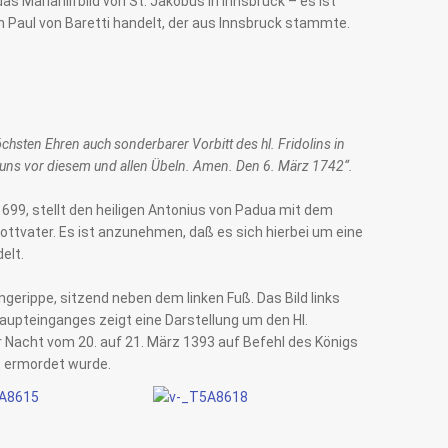
das Mariahilfbild von St. Jakobus in Innsbruck – es ist
 Paul von Baretti handelt, der aus Innsbruck stammte.
chsten Ehren auch sonderbarer Vorbitt des hl. Fridolins in
uns vor diesem und allen Übeln. Amen. Den 6. März 1742“.
1699, stellt den heiligen Antonius von Padua mit dem
ottvater. Es ist anzunehmen, daß es sich hierbei um eine
elt.
ngerippe, sitzend neben dem linken Fuß. Das Bild links
Haupteinganges zeigt eine Darstellung um den Hl.
 Nacht vom 20. auf 21. März 1393 auf Befehl des Königs
t ermordet wurde.