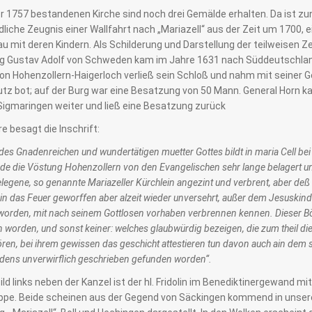
or 1757 bestandenen Kirche sind noch drei Gemälde erhalten. Da ist z
ldliche Zeugnis einer Wallfahrt nach „Mariazell“ aus der Zeit um 1700, e
u mit deren Kindern. Als Schilderung und Darstellung der teilweisen Ze
ig Gustav Adolf von Schweden kam im Jahre 1631 nach Süddeutschland
von Hohenzollern-Haigerloch verließ sein Schloß und nahm mit seiner G
z bot; auf der Burg war eine Besatzung von 50 Mann. General Horn kam
Sigmaringen weiter und ließ eine Besatzung zurück
e besagt die Inschrift:
des Gnadenreichen und wundertätigen muetter Gottes bildt in maria Cell bei 
de die Vöstung Hohenzollern von den Evangelischen sehr lange belagert u
legene, so genannte Mariazeller Kürchlein angezint und verbrent, aber deß 
in das Feuer geworffen aber alzeit wieder unversehrt, außer dem Jesuskind
worden, mit nach seinem Gottlosen vorhaben verbrennen kennen. Dieser 
 worden, und sonst keiner: welches glaubwürdig bezeigen, die zum theil di
ören, bei ihrem gewissen das geschicht attestieren tun davon auch ain dem 
dens unverwirflich geschrieben gefunden worden“.
ld links neben der Kanzel ist der hl. Fridolin im Benediktinergewand mit
pe. Beide scheinen aus der Gegend von Säckingen kommend in unsere G