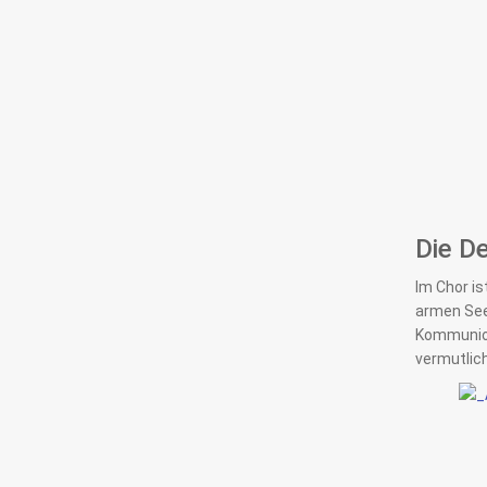
Die D
Im Chor is
armen Seel
Kommunion
vermutlich